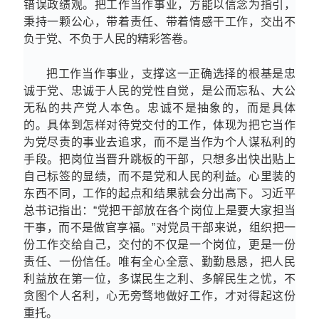
错误政绩观。把工作当作事业，方能以信念为指引，
秉持一颗公心，带着责任、带着情感干工作，交出不
负于党、不负于人民的精彩答卷。
把工作当作事业，支撑这一正确选择的根基是忠
诚于党、忠诚于人民的党性自觉，是公而忘私、大公
无私的共产党人本色。忠诚不是抽象的，而是具体
的。具体到怎样对待党交付的工作，体现为把它当作
为党尽责的事业去追求，而不是当作为个人谋私利的
手段。把岗位当晋升跳板的干部，只想多出快出贴上
自己标签的显绩，而不是党和人民的利益。心里装的
东西不同，工作的起点和结果就会分出高下。习近平
总书记指出：“党把干部放在各个岗位上是要大家担当
干事，而不是做官享福。”对党员干部来说，组织把一
份工作交给自己，交付的不仅是一个岗位，更是一份
责任、一份信任。唯有全心全意、勤勤恳恳，把人民
利益放在第一位，多谋民生之利、多解民生之忧，不
贪图个人名利，心无旁骛地做好工作，才对得起这份
重托。