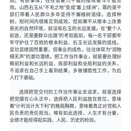
绩。有些事情，往往需要几十载的接续奋斗才能见
效。山西右玉从“不毛之地”变成“塞上绿洲”，靠的是干
部们带着人民群众多年坚持不懈植树造绿。选择种
树，短时间内很难见到成效。但如果不从根本上改善
恶劣的自然环境，就
没有右玉
的长远发展。在“要个人
前途，还是要群众出路”的考验面前，每一名干部都牢
牢守护住了百姓的根本利益、
右玉长远
发展的底线。
显功显绩固然重要，但事业的成色，往往体现为“润物
细无声”的潜功潜绩。把工作当作事业，就是要处理好
眼前利益和长远利益、局部利益和全局利益的关系，
不追求在自己手上看到结果，多做铺垫性工作，为后
人打下基础。
选择把党交付的工作当作事业去追求，就是选择
把党摆在心头正中，选择把人民利益放在首位，意味
着“计利当计天下利”的格局胸襟，意味着真正对党和人
民负责的责任担当。唯有如此选择，人生才有分量，
业绩才能经得起实践、人民、历史的检验。