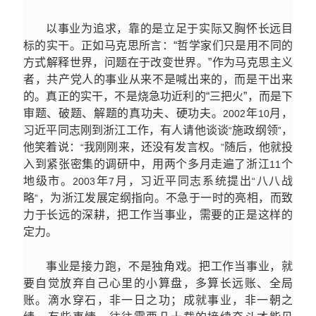
以事业为追求，靠的是立足于实际又胸怀长远目
标的实干。正如马克思所言：“哲学家们只是用不同的
方式解释世界，问题在于改变世界。”作为马克思主义
者，共产党人的事业从来不是喊出来的，而是干出来
的。真正的实干，不是烧急功近利的“三把火”，而是下
审题、破题、解题的真功夫、硬功夫。
年
月，
2002
10
习近平同志刚到浙江工作，有人请他谈谈
施政纲领
，
“
”
他笑着说：
我刚刚来，还没有发言权。
随后，他就投
“
”
入到紧张密集的调研中，用两个多月走遍了浙江
个
11
地级市。
年
月，习近平同志系统提出
八八战
2003
7
“
略
，为浙江发展定纲指向。不急于一时的亮相，而致
”
力于长远的深耕，把工作当事业，需要的正是这样的
定力。
事业是接力跑，不是独角戏。把工作当事业，就
要自觉放弃自己心里的小算盘，多算长远账、全局
账。滴水穿石，非一日之功；成就事业，非一朝之