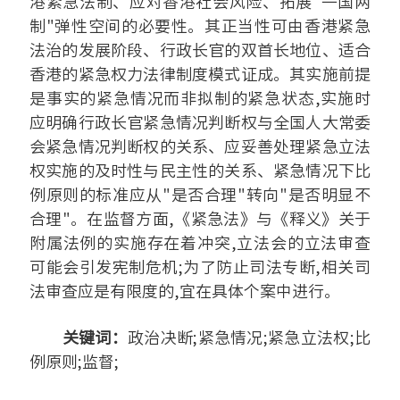
港紧急法制、应对香港社会风险、拓展"一国两
制"弹性空间的必要性。其正当性可由香港紧急
法治的发展阶段、行政长官的双首长地位、适合
香港的紧急权力法律制度模式证成。其实施前提
是事实的紧急情况而非拟制的紧急状态,实施时
应明确行政长官紧急情况判断权与全国人大常委
会紧急情况判断权的关系、应妥善处理紧急立法
权实施的及时性与民主性的关系、紧急情况下比
例原则的标准应从"是否合理"转向"是否明显不
合理"。在监督方面,《紧急法》与《释义》关于
附属法例的实施存在着冲突,立法会的立法审查
可能会引发宪制危机;为了防止司法专断,相关司
法审查应是有限度的,宜在具体个案中进行。
关键词：
政治决断;紧急情况;紧急立法权;比
例原则;监督;