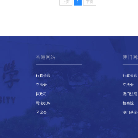
上页
1
下页
香港网站
澳门网
行政长官
行政长官
立法会
立法会
律政司
澳门法院
司法机构
检察院
区议会
澳门基金