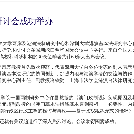
研讨会成功举办
汉大学两岸及港澳法制研究中心
和深圳大学港澳基本法研究中心
式”学术研讨会在深圳蛇口明华国际会议中心举行。
来自
全国人
高校和科研机构的30余位学者共计60余人出席会议
。
李凤亮教授首先致欢迎辞，代表深圳大学
向
各位专家
的到来表示
港澳基本法研究的协同创新，加强内地与港澳学者的交流与协作
研究中心副主任、副教授冷铁勋
，
上海市法学会港澳台法律研究
工学院一国两制研究中心许昌教授
的
《澳门政制设计实现原因及
李元起副教授
的
《澳门基本法解释基本原则探析——必要性、内
别行政区行政主导的检讨与再论——基于政权组织形式的诠释》
员还就有关议题进行了深入热烈讨论。会议取得圆满成功。