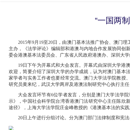
“一国两
2015年9月19
至
20
日
，由
澳门基本法推广协会、澳门理
主办，《法学评论》编辑部和港澳与内地合作发展协同创
委会港澳基本法委员会
、
广东省人民政府港澳办
、深圳大学
19日下午为开幕式和大会发言。开幕式由深圳大学港
欢迎
，简要介绍了
深圳大学
的办学成就，认为
对澳门基本
家学者与实务工作者也要经常交流。澳门大学法学院教授
研究员黄来纪
，
武汉大学两岸及港澳法制研究中心执行主任
大会发言环节有6位学者
发言，分别是
澳门大学法学院
示》
，
中国社会科学院台湾香港澳门法研究中心主任陈欣
途径》
，
上海大学法学院庄金峰教授
的
《港澳基本法的实践
20日上午进行分组讨论。分为澳门部门法律制度和宪