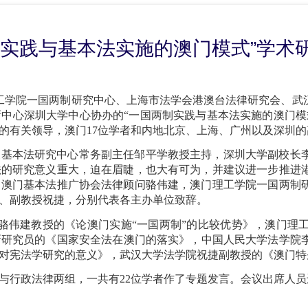
制实践与基本法实施的澳门模式”学术
工学院一国两制研究中心、
上海市法学会港澳台法律研究会
、
武
新中心深圳大学中心协办的
“一国两制实践与基本法实施的澳门模
的有关领导，澳门
17位学者和内地北京、上海、广州以及深圳的
澳基本法研究中心常务副主任邹平学教授主持，深圳大学副校长
法的研究意义重大
，
迫在眉睫，也大有可为
，并建议
进一步推进
、澳门基本法推广协会法律顾问
骆伟建
，
澳门理工学院一国两制
、副
教授祝捷
，分别
代表
各主办单位
致辞。
骆伟建教授
的
《论澳门实施“一国两制”的比较优势》
，
澳门理
新研究员
的
《国家安全法在澳门的落实》
，
中国人民大学法学院
对宪法学研究的意义》
，
武汉大学法学院祝捷副教授
的
《澳门特
法与行政法律两组，一共有22位学者作了专题发言。会议出席人